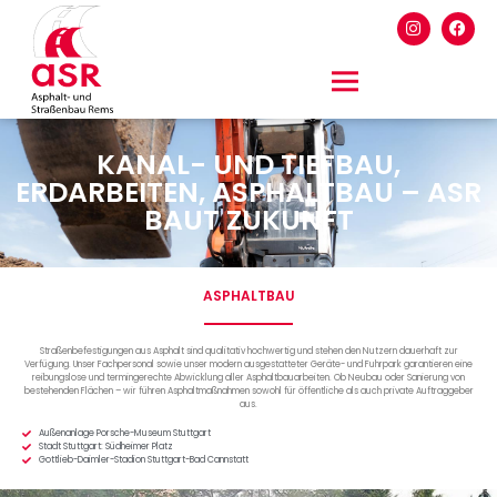
KANAL- UND TIEFBAU,
ERDARBEITEN, ASPHALTBAU – ASR
BAUT ZUKUNFT
ASPHALTBAU
Straßenbefestigungen aus Asphalt sind qualitativ hochwertig und stehen den Nutzern dauerhaft zur
Verfügung. Unser Fachpersonal sowie unser modern ausgestatteter Geräte- und Fuhrpark garantieren eine
reibungslose und termingerechte Abwicklung aller Asphaltbauarbeiten. Ob Neubau oder Sanierung von
bestehenden Flächen – wir führen Asphaltmaßnahmen sowohl für öffentliche als auch private Auftraggeber
aus.
Außenanlage Porsche-Museum Stuttgart
Stadt Stuttgart: Südheimer Platz
Gottlieb-Daimler-Stadion Stuttgart-Bad Cannstatt