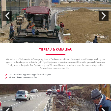
TIEFBAU & KANALBAU
Wir setzen im Tiefbau viel in Bewegung. Unsere Tiefbauspezialisten bieten optimale Lösungen entlang der
gesamten Produktpalette. Leistungsfähiges Equipment sowie kompetente Mitarbeiter gewährleisten den
Erfolg unserer Projekte. Zur Optimierung der Wirtschaftlichkeit erhalten unsere Kunden praxisgerechte
Komplettlösungen aus einer Hand.
Kanalunterhaltung Gesamtgebiet Waiblingen
Rückstaukanal Siemensstraße