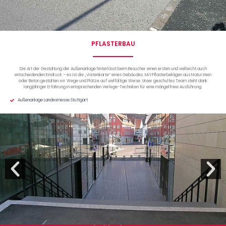
PFLASTERBAU
Die Art der Gestaltung der Außenanlage hinterlässt beim Besucher einen ersten und vielleicht auch
entscheidenden Eindruck – es ist die „Visitenkarte“ eines Gebäudes. Mit Pflasterbelägen aus Naturstein
oder Beton gestalten wir Wege und Plätze auf vielfältige Weise. Unser geschultes Team steht dank
langjähriger Erfahrung in entsprechenden Verlege-Techniken für eine mängelfreie Ausführung.
Außenanlage Landesmesse Stuttgart