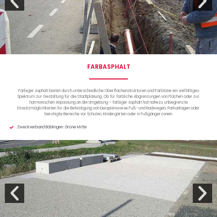
FARBASPHALT
Farbiger Asphalt bietet durch unterschiedliche Oberflächenstrukturen und Farbtöne ein vielfältiges
Spektrum zur Gestaltung für die Stadtplanung. Ob für farbliche Abgrenzungen von Flächen oder zur
harmonischen Anpassung an die Umgebung – farbiger Asphalt hat nahezu unbegrenzte
Einsatzmöglichkeiten für die Befestigung von beispielsweise Fuß- und Radwegen, Parkanlagen oder
beruhigte Bereiche vor Schulen, Kindergärten oder in Fußgängerzonen.
Zweckverband Böblingen: Grüne Mitte