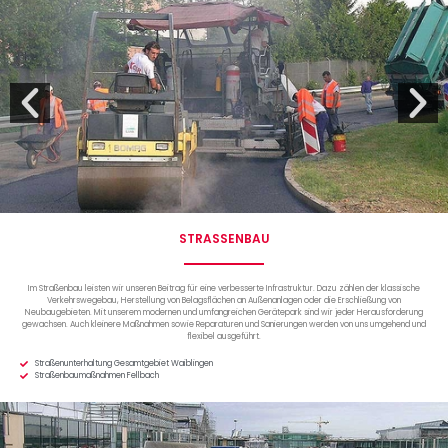
STRASSENBAU
Im Straßenbau leisten wir unseren Beitrag für eine verbesserte Infrastruktur. Dazu zählen der klassische
Verkehrswegebau, Herstellung von Belagsflächen an Außenanlagen oder die Erschließung von
Neubaugebieten. Mit unserem modernen und umfangreichen Gerätepark sind wir jeder Herausforderung
gewachsen. Auch kleinere Maßnahmen sowie Reparaturen und Sanierungen werden von uns umgehend und
flexibel ausgeführt.
Straßenunterhaltung Gesamtgebiet Waiblingen
Straßenbaumaßnahmen Fellbach