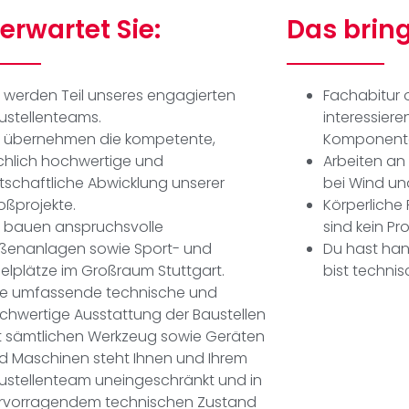
erwartet Sie:
Das bring
e werden Teil unseres engagierten
Fachabitur 
ustellenteams.
interessier
e übernehmen die kompetente,
Komponent
chlich
hochwertige und
Arbeiten an 
rtschaftliche Abwicklung
unserer
bei Wind u
oßprojekte.
Körperliche
e bauen anspruchsvolle
sind
kein
Pr
ßenanlagen sowie
Sport- und
Du hast han
ielplätze im Großraum Stuttgart.
bist techni
ne umfassende technische und
chwertige
Ausstattung der Baustellen
t sämtlichen
Werkzeug sowie Geräten
d Maschinen steht
Ihnen und Ihrem
ustellenteam uneingeschränkt
und in
rvorragendem technischen Zustand