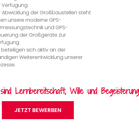
r
Verfügung.
r Abwicklung der Großbaustellen steht
nen
unsere moderne GPS-
rmessungstechnik und
GPS-
euerung der Großgeräte zur
rfügung.
e beteiligen sich aktiv an der
ändigen
Weiterentwicklung unserer
ozesse.
sind Lernbereitschaft, Wille und Begeisterung!
JETZT BEWERBEN