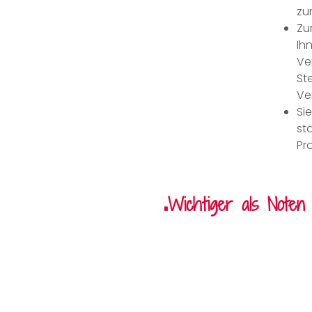
zu
Zu
Ih
Ve
St
Ve
Si
st
Pr
„Wichtiger als Noten 