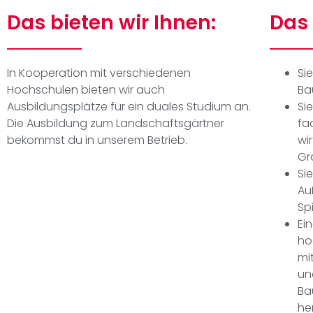
Das bieten wir Ihnen:
Das 
In Kooperation mit verschiedenen
Si
Hochschulen bieten wir auch
Ba
Ausbildungsplätze für ein duales Studium an.
Si
Die Ausbildung zum Landschaftsgärtner
fa
bekommst du in unserem Betrieb.
wi
Gr
Si
Au
Sp
Ei
ho
mi
un
Ba
he